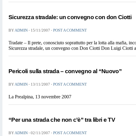
Sicurezza stradale: un convegno con don Ciotti
⋅
⋅
BY
ADMIN
15/11/2007
POST A COMMENT
Tradate – Il prete, conosciuto soprattutto per la lotta alla mafia, i
Sicurezza stradale, un convegno con Don Ciotti Don Luigi Ciotti a 
Pericoli sulla strada – convegno al “Nuovo”
⋅
⋅
BY
ADMIN
13/11/2007
POST A COMMENT
La Prealpina, 13 novembre 2007
“Per una strada che non c’è” tra libri e TV
⋅
⋅
BY
ADMIN
02/11/2007
POST A COMMENT