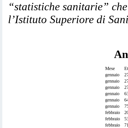
“statistiche sanitarie” che
l’Istituto Superiore di Sani
An
Mese
E
gennaio
2
gennaio
2
gennaio
2
gennaio
6
gennaio
6
gennaio
7
febbraio
2
febbraio
5
febbraio
7